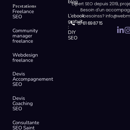
blog
Expert SEO depuis 2019, proj
Prestations
Besoin d'un accompag
Freelance
L’ebook
besoinss? info@webm
SEO
gratuit
07 61 69 87 15
:
L
I
Community
DIY
i
manager
SEO
freelance
n
k
Webdesign
e
freelance
d
i
Devis
Accompagnement
n
SEO
-
i
Devis
n
Coaching
SEO
Consultante
SEO Saint