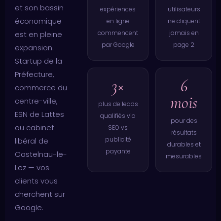
et son bassin
expériences
utilisateurs
économique
en ligne
ne cliquent
commencent
jamais en
est en pleine
par Google
page 2
expansion.
Startup de la
Préfecture,
3×
6
commerce du
mois
centre-ville,
plus de leads
ESN de Lattes
qualifiés via
pour des
ou cabinet
SEO vs
résultats
publicité
libéral de
durables et
payante
Castelnau-le-
mesurables
Lez — vos
clients vous
cherchent sur
Google.