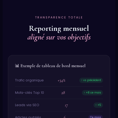
TRANSPARENCE TOTALE
Reporting mensuel
aligné sur vos objectifs
📊 Exemple de tableau de bord mensuel
+34%
Trafic organique
↑ vs précédent
28
Mots-clés Top 10
↑ +8 ce mois
17
Leads via SEO
↑ +5
6
Articles publiés
Ce mois