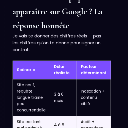
apparaître sur Google ? La
réponse honnête
Je vais te donner des chiffres réels — pas
les chiffres qu’on te donne pour signer un
contrat.
Délai
Facteur
Scénario
réaliste
déterminant
Site neuf,
requête
Indexation +
3 à 6
longue traîne
contenu
mois
peu
ciblé
concurrentielle
Site existant
Audit +
4 à 8