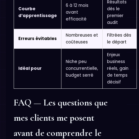
Résultats
6 à 12 mois
Courbe
dès le
avant
d’apprentissage
premier
efficacité
audit
Nombreuses et
Filtrées dès
Erreurs évitables
coûteuses
le départ
Enjeux
Niche peu
business
Idéal pour
concurrentielle,
réels, gain
budget serré
de temps
décisif
FAQ — Les questions que
mes clients me posent
avant de comprendre le