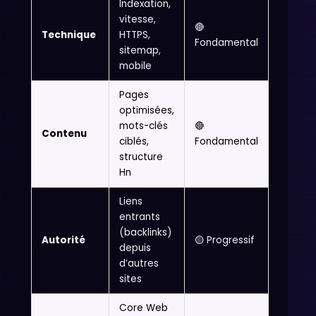
Indexation,
vitesse,
🔴
Technique
HTTPS,
Fondamental
sitemap,
mobile
Pages
optimisées,
mots-clés
🔴
Contenu
ciblés,
Fondamental
structure
Hn
Liens
entrants
(backlinks)
Autorité
🟡 Progressif
depuis
d’autres
sites
Core Web