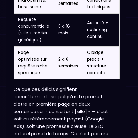
mal optimisé,
corrections
semaines
base saine
techniques
Requête
Autorité +
concurrentielle
6 à 18
netlinking
(ville + métier
mois
continu
générique)
Page
Ciblage
optimisée sur
2 à 6
précis +
requête niche
semaines
structure
spécifique
correcte
Ce que ces délais signifient
concrètement : si quelqu’un te promet
d’être en première page en deux
semaines sur « consultant [ville] » — c’est
soit du référencement payant (Google
Ads), soit une promesse creuse. Le SEO
naturel prend du temps. Ce n’est pas une