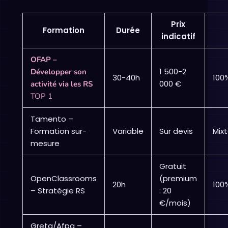
Prix
Formation
Durée
indicatif
OFAP –
1 500-2
Développer son
30-40h
100
000 €
activité via les RS
TOP 1
Tamento –
Formation sur-
Variable
Sur devis
Mix
mesure
Gratuit
OpenClassrooms
(premium
20h
100
– Stratégie RS
: 20
€/mois)
Greta/Afpa –