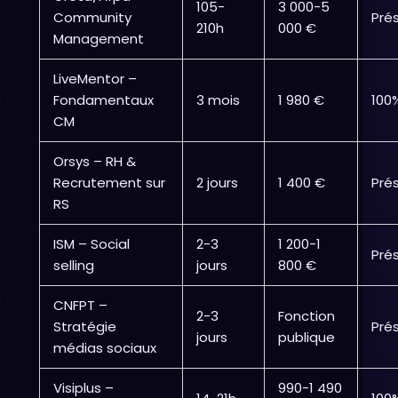
105-
3 000-5
Community
Pré
210h
000 €
Management
LiveMentor –
Fondamentaux
3 mois
1 980 €
100
CM
Orsys – RH &
Recrutement sur
2 jours
1 400 €
Prés
RS
ISM – Social
2-3
1 200-1
Prés
selling
jours
800 €
CNFPT –
2-3
Fonction
Stratégie
Prés
jours
publique
médias sociaux
Visiplus –
990-1 490