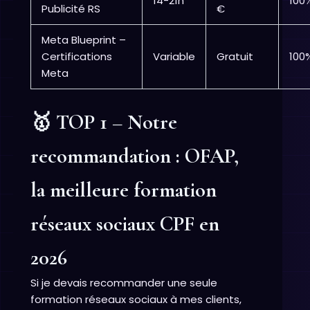
14-21h
100
Publicité RS
€
Meta Blueprint –
Certifications
Variable
Gratuit
100
Meta
🥇 TOP 1 – Notre
recommandation : OFAP,
la meilleure formation
réseaux sociaux CPF en
2026
Si je devais recommander une seule
formation réseaux sociaux à mes clients,